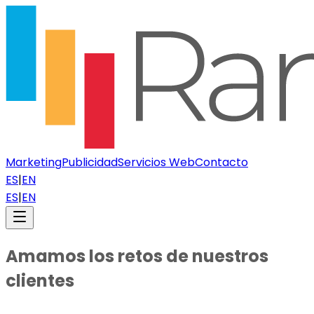
Marketing
Publicidad
Servicios Web
Contacto
ES
|
EN
ES
|
EN
Amamos los retos de nuestros
clientes